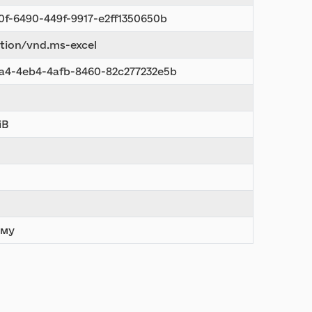
0f-6490-449f-9917-e2ff1350650b
ation/vnd.ms-excel
a4-4eb4-4afb-8460-82c277232e5b
iB
ому