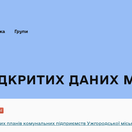
ка
Групи
ІДКРИТИХ ДАНИХ 
их планів комунальних підприємств Ужгородської місько