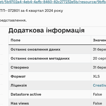
9702a4-4eb4-4afb-8460-82c277232e5b/resource/9bfb830f-6490-449
П- 072801 за 4 квартал 2024 року
редставлення.
Додаткова інформація
Поле
Значе
Останнє оновлення даних
31 бере
Останнє оновлення метаданих
20 сер
Створено
31 бере
Формат
XLS
Ліцензія
Creati
Datastore active
False
Has views
False