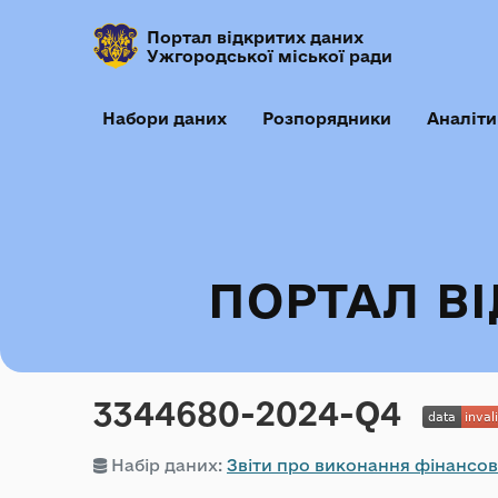
Портал відкритих даних
Ужгородської міської ради
Набори даних
Розпорядники
Аналіти
ПОРТАЛ В
3344680-2024-Q4
Набір даних:
Звіти про виконання фінансов