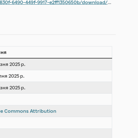
f-9917-e2ff1350650b/download/-072801-4-2024-.xls
ння
зня 2025 р.
пня 2025 р.
зня 2025 р.
ve Commons Attribution