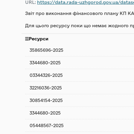
URL:
https://data.rada-uzhgorod.gov.ua/dataset/5b
Звіт про виконання фінансового плану КП КАТ
Для цього ресурсу поки що немає жодного п
Ресурси
35865696-2025
3344680-2025
03344326-2025
32216036-2025
30854154-2025
3344680-2025
05448567-2025