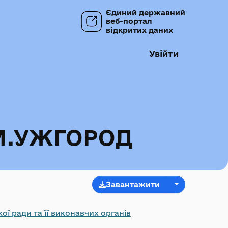
Єдиний державний
веб-портал
відкритих даних
Увійти
М.УЖГОРОД
Завантажити
ї ради та її виконавчих органів