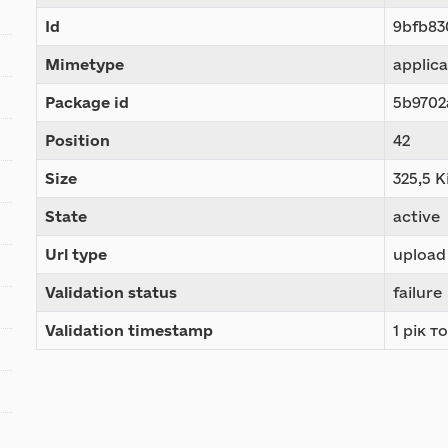
Id
9bfb83
Mimetype
applic
Package id
5b9702
Position
42
Size
325,5 K
State
active
Url type
upload
Validation status
failure
Validation timestamp
1 рік т