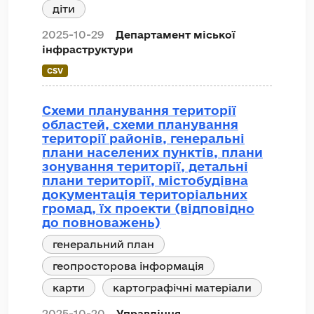
діти
2025-10-29
Департамент міської
інфраструктури
CSV
Схеми планування території
областей, схеми планування
території районів, генеральні
плани населених пунктів, плани
зонування території, детальні
плани території, містобудівна
документація територіальних
громад, їх проекти (відповідно
до повноважень)
генеральний план
геопросторова інформація
карти
картографічні матеріали
2025-10-20
Управління