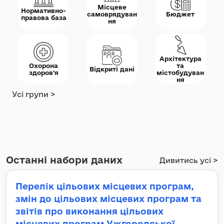
Місцеве
Нормативно-
самоврядуван
Бюджет
правова база
ня
Архітектура
Охорона
та
Відкриті дані
здоров'я
містобудуван
ня
Усі групи >
Останні набори даних
Дивитись усі >
Перелік цільових місцевих програм,
змін до цільових місцевих програм та
звітів про виконання цільових
місцевих програм Ужгородської