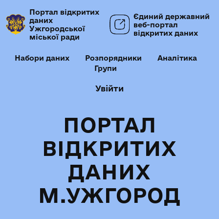
Портал відкритих
Єдиний державний
даних
веб-портал
Ужгородської
відкритих даних
міської ради
Набори даних
Розпорядники
Аналітика
Групи
Увійти
ПОРТАЛ
ВІДКРИТИХ
ДАНИХ
М.УЖГОРОД