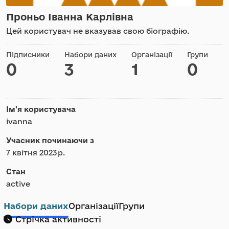
Проньо Іванна Карлівна
Цей користувач не вказував свою біографію.
Підписники
Набори даних
Організації
Групи
0
3
1
0
Ім'я користувача
ivanna
Учасник починаючи з
7 квітня 2023 р.
Стан
active
Набори даних
Організації
Групи
Стрічка активності