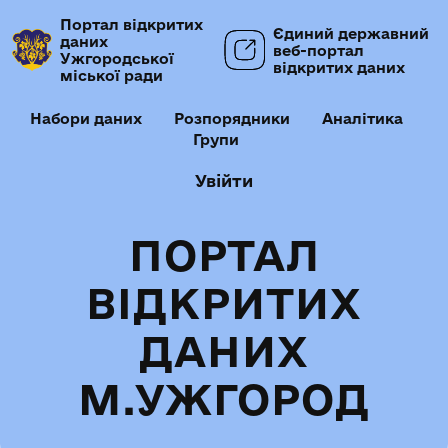
Портал відкритих
Єдиний державний
даних
веб-портал
Ужгородської
відкритих даних
міської ради
Набори даних
Розпорядники
Аналітика
Групи
Увійти
ПОРТАЛ
ВІДКРИТИХ
ДАНИХ
М.УЖГОРОД