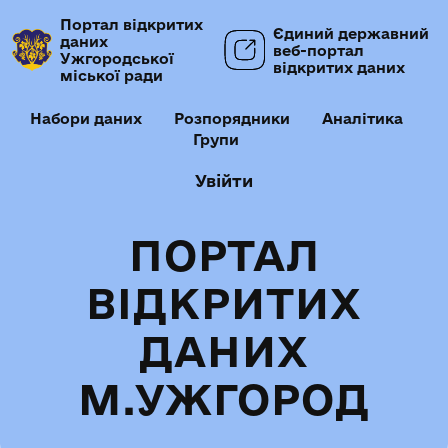
Портал відкритих
Єдиний державний
даних
веб-портал
Ужгородської
відкритих даних
міської ради
Набори даних
Розпорядники
Аналітика
Групи
Увійти
ПОРТАЛ
ВІДКРИТИХ
ДАНИХ
М.УЖГОРОД