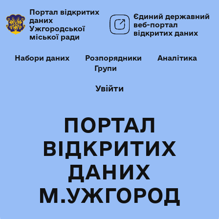
Портал відкритих
Єдиний державний
даних
веб-портал
Ужгородської
відкритих даних
міської ради
Набори даних
Розпорядники
Аналітика
Групи
Увійти
ПОРТАЛ
ВІДКРИТИХ
ДАНИХ
М.УЖГОРОД