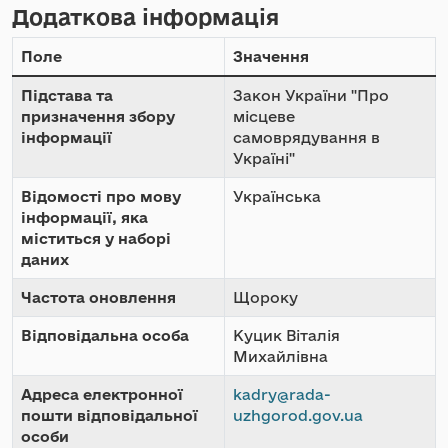
Додаткова інформація
Поле
Значення
Підстава та
Закон України "Про
призначення збору
місцеве
інформації
самоврядування в
Україні"
Відомості про мову
Українська
інформації, яка
міститься у наборі
даних
Частота оновлення
Щороку
Відповідальна особа
Куцик Віталія
Михайлівна
Адреса електронної
kadry@rada-
пошти відповідальної
uzhgorod.gov.ua
особи