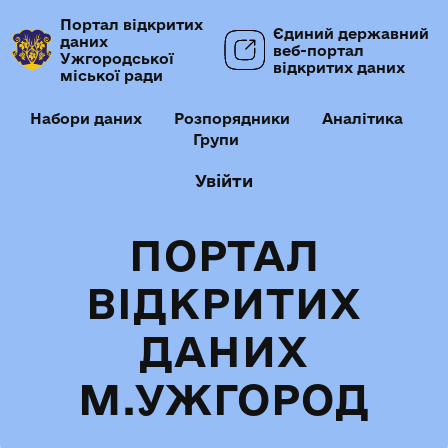
Портал відкритих
Єдиний державний
даних
веб-портал
Ужгородської
відкритих даних
міської ради
Набори даних
Розпорядники
Аналітика
Групи
Увійти
ПОРТАЛ
ВІДКРИТИХ
ДАНИХ
М.УЖГОРОД