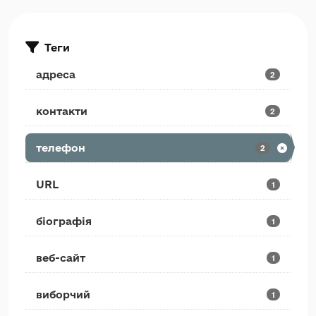
Теги
адреса
2
контакти
2
телефон
2
URL
1
біографія
1
веб-сайт
1
виборчий
1