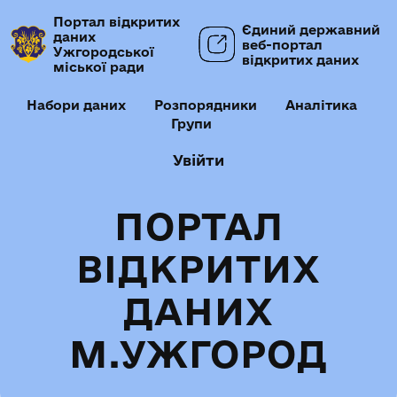
Портал відкритих
Єдиний державний
даних
веб-портал
Ужгородської
відкритих даних
міської ради
Набори даних
Розпорядники
Аналітика
Групи
Увійти
ПОРТАЛ
ВІДКРИТИХ
ДАНИХ
М.УЖГОРОД