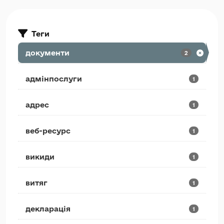
Теги
документи
2
адмінпослуги
1
адрес
1
веб-ресурс
1
викиди
1
витяг
1
декларація
1