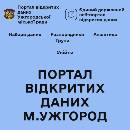
Портал відкритих
Єдиний державний
даних
веб-портал
Ужгородської
відкритих даних
міської ради
Набори даних
Розпорядники
Аналітика
Групи
Увійти
ПОРТАЛ
ВІДКРИТИХ
ДАНИХ
М.УЖГОРОД