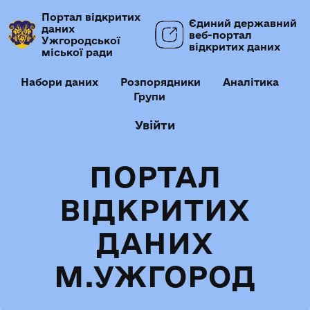
Портал відкритих
Єдиний державний
даних
веб-портал
Ужгородської
відкритих даних
міської ради
Набори даних
Розпорядники
Аналітика
Групи
Увійти
ПОРТАЛ
ВІДКРИТИХ
ДАНИХ
М.УЖГОРОД