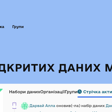
ка
Групи
ІДКРИТИХ ДАНИХ 
Набори даних
Організації
Групи
Стрічка акт
Дарвай Алла
оновив(-ла) набір даних
Да