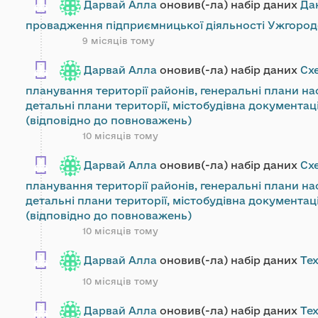
Дарвай Алла
оновив(-ла) набір даних
Да
провадження підприємницької діяльності Ужгород
9 місяців тому
Дарвай Алла
оновив(-ла) набір даних
Сх
планування території районів, генеральні плани на
детальні плани території, містобудівна документац
(відповідно до повноважень)
10 місяців тому
Дарвай Алла
оновив(-ла) набір даних
Сх
планування території районів, генеральні плани на
детальні плани території, містобудівна документац
(відповідно до повноважень)
10 місяців тому
Дарвай Алла
оновив(-ла) набір даних
Тех
10 місяців тому
Дарвай Алла
оновив(-ла) набір даних
Тех