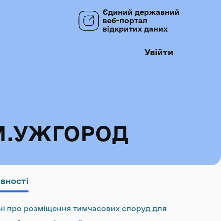
Єдиний державний
веб-портал
відкритих даних
Увійти
М.УЖГОРОД
ивності
ні про розміщення тимчасових споруд для