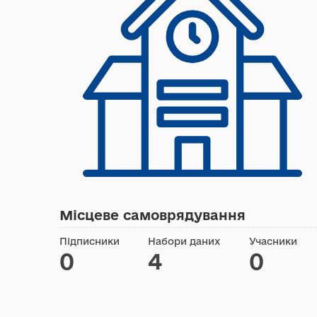
Місцеве самоврядування
Підписники
Набори даних
Учасники
0
4
0