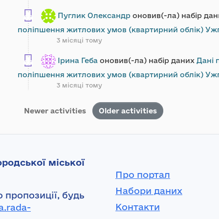
Пуглик Олександр
оновив(-ла) набір да
поліпшення житлових умов (квартирний облік) Ужг
3 місяці тому
Ірина Геба
оновив(-ла) набір даних
Дані 
поліпшення житлових умов (квартирний облік) Ужг
3 місяці тому
Newer activities
Older activities
родської міської
Про портал
Набори даних
 пропозиції, будь
Контакти
a.rada-