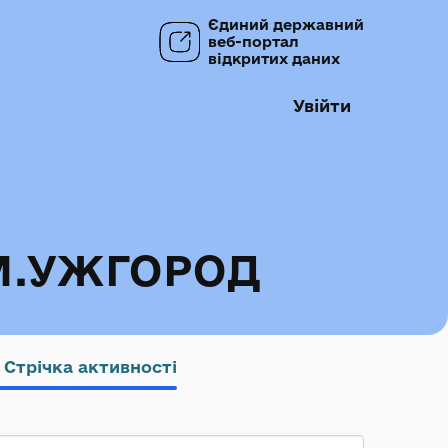
Єдиний державний
веб-портал
відкритих даних
Увійти
М.УЖГОРОД
Стрічка активності