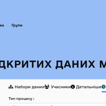
ка
Групи
ІДКРИТИХ ДАНИХ 
Набори даних
Учасники
Детальніше
Тип процесу