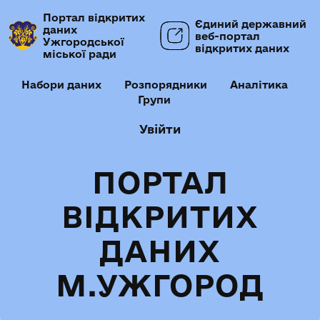
Портал відкритих
Єдиний державний
даних
веб-портал
Ужгородської
відкритих даних
міської ради
Набори даних
Розпорядники
Аналітика
Групи
Увійти
ПОРТАЛ
ВІДКРИТИХ
ДАНИХ
М.УЖГОРОД