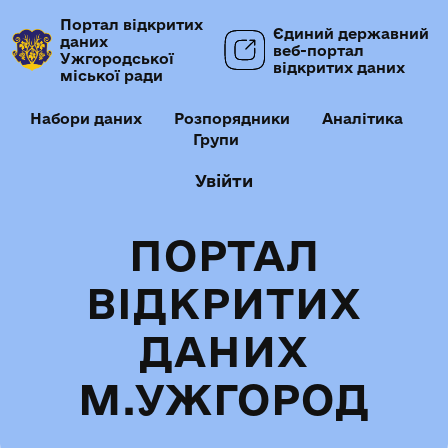
Портал відкритих
Єдиний державний
даних
веб-портал
Ужгородської
відкритих даних
міської ради
Набори даних
Розпорядники
Аналітика
Групи
Увійти
ПОРТАЛ
ВІДКРИТИХ
ДАНИХ
М.УЖГОРОД