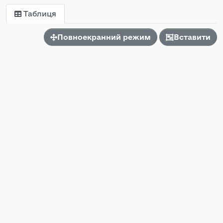
Таблиця
Повноекранний режим
Вставити