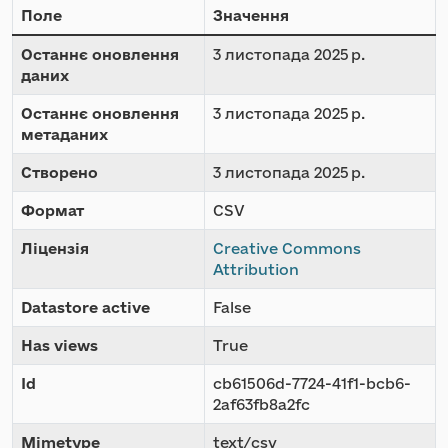
Поле
Значення
Останнє оновлення
3 листопада 2025 р.
даних
Останнє оновлення
3 листопада 2025 р.
метаданих
Створено
3 листопада 2025 р.
Формат
CSV
Ліцензія
Creative Commons
Attribution
Datastore active
False
Has views
True
Id
cb61506d-7724-41f1-bcb6-
2af63fb8a2fc
Mimetype
text/csv