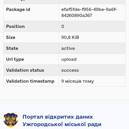
Package id
efaf5fde-f956-49be-9a6f-
84260890a367
Position
0
Size
90,8 KiB
State
active
Url type
upload
Validation status
success
Validation timestamp
9 місяців тому
Портал відкритих даних
Ужгородської міської ради