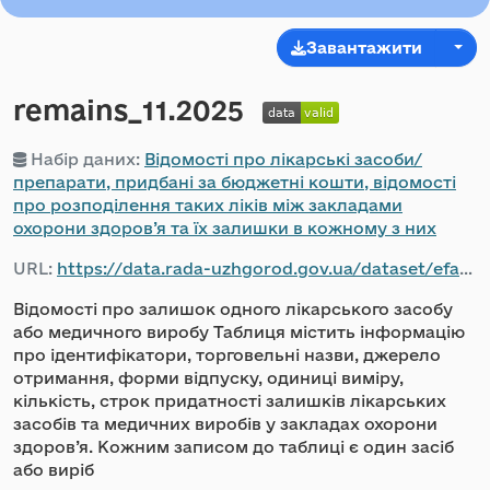
Завантажити
remains_11.2025
Набір даних:
Відомості про лікарські засоби/
препарати, придбані за бюджетні кошти, відомості
про розподілення таких ліків між закладами
охорони здоров’я та їх залишки в кожному з них
URL:
https://data.rada-uzhgorod.gov.ua/dataset/efaf5fde-f956-49be-9a6f-84260890a367/resource/cb61506d-7724-41f1-bcb6-2af63fb8a2fc/download/-12-03.11.2025.csv
Відомості про залишок одного лікарського засобу
або медичного виробу Таблиця містить інформацію
про ідентифікатори, торговельні назви, джерело
отримання, форми відпуску, одиниці виміру,
кількість, строк придатності залишків лікарських
засобів та медичних виробів у закладах охорони
здоров’я. Кожним записом до таблиці є один засіб
або виріб