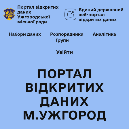
Портал відкритих
Єдиний державний
даних
веб-портал
Ужгородської
відкритих даних
міської ради
Набори даних
Розпорядники
Аналітика
Групи
Увійти
ПОРТАЛ
ВІДКРИТИХ
ДАНИХ
М.УЖГОРОД