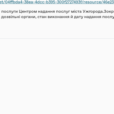
ffbda4-38ea-4dcc-b395-300f2727493f/resource/46e23e1d-98b6-418
ні послуги Центром надання послуг міста Ужгорода.Зокре
, дозвільні органи, стан виконання й дату надання посл