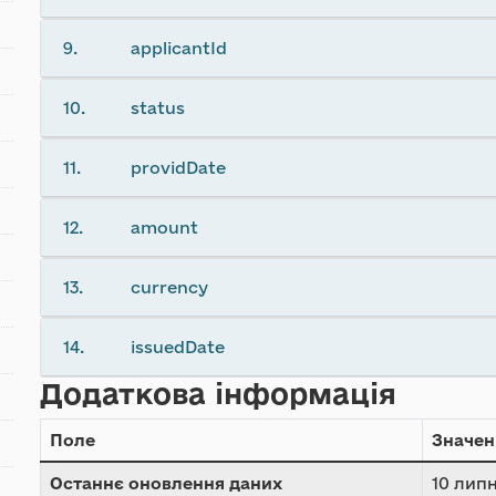
9.
applicantId
10.
status
11.
providDate
12.
amount
13.
currency
14.
issuedDate
Додаткова інформація
Поле
Значен
Останнє оновлення даних
10 липн