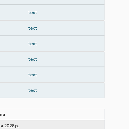
text
text
text
text
text
text
ня
я 2026 р.