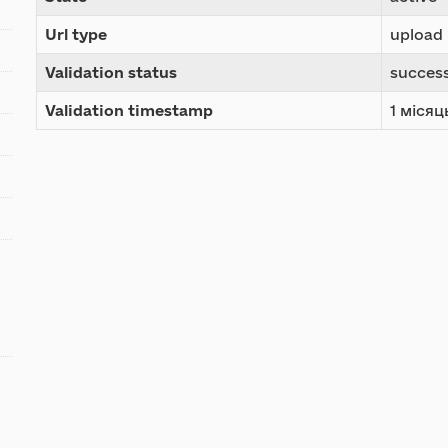
Url type
upload
Validation status
succes
Validation timestamp
1 місяц