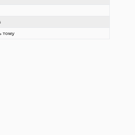
s
ь тому