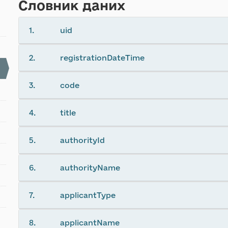
Словник даних
1.
uid
2.
registrationDateTime
3.
code
4.
title
5.
authorityId
6.
authorityName
7.
applicantType
8.
applicantName