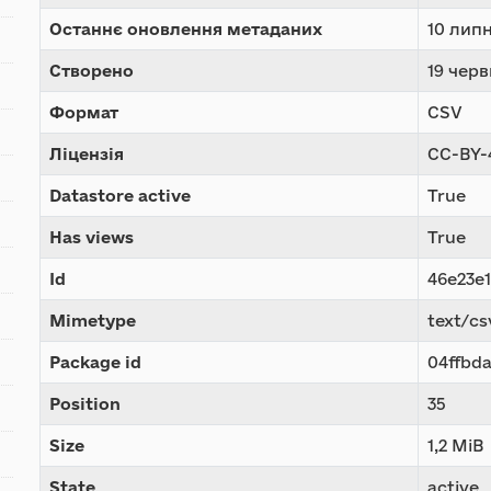
Останнє оновлення метаданих
10 липн
Створено
19 черв
Формат
CSV
Ліцензія
CC-BY-
Datastore active
True
Has views
True
Id
46e23e
Mimetype
text/cs
Package id
04ffbd
Position
35
Size
1,2 MiB
State
active