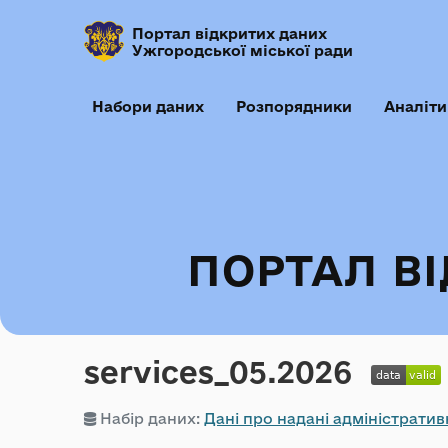
Портал відкритих даних
Ужгородської міської ради
Набори даних
Розпорядники
Аналіти
ПОРТАЛ В
services_05.2026
Набір даних:
Дані про надані адміністратив