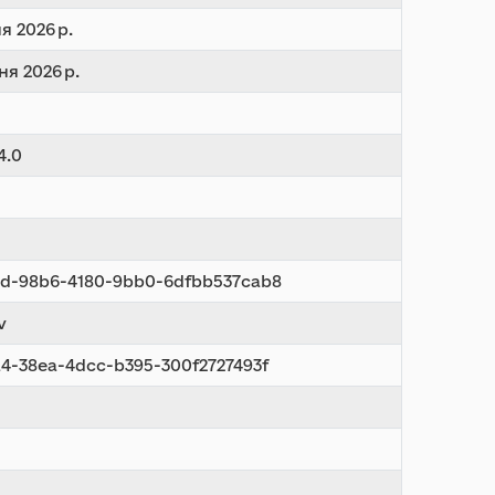
я 2026 р.
ня 2026 р.
4.0
1d-98b6-4180-9bb0-6dfbb537cab8
v
a4-38ea-4dcc-b395-300f2727493f