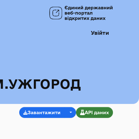
Єдиний державний
веб-портал
відкритих даних
Увійти
М.УЖГОРОД
Завантажити
API даних