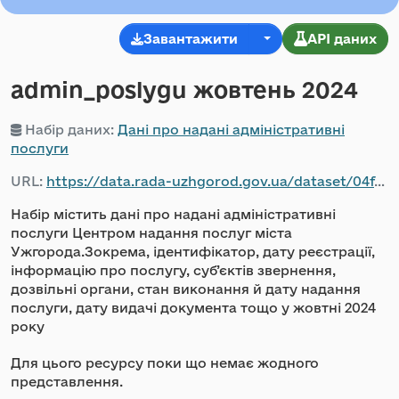
Завантажити
API даних
admin_poslygu жовтень 2024
Набір даних:
Дані про надані адміністративні
послуги
URL:
https://data.rada-uzhgorod.gov.ua/dataset/04ffbda4-38ea-4dcc-b395-300f2727493f/resource/3d489fbc-9396-46d6-a71f-b22c86faf69f/download/-2024.csv
Набір містить дані про надані адміністративні
послуги Центром надання послуг міста
Ужгорода.Зокрема, ідентифікатор, дату реєстрації,
інформацію про послугу, суб’єктів звернення,
дозвільні органи, стан виконання й дату надання
послуги, дату видачі документа тощо у жовтні 2024
року
Для цього ресурсу поки що немає жодного
представлення.