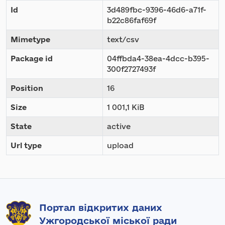
Id
3d489fbc-9396-46d6-a71f-
b22c86faf69f
Mimetype
text/csv
Package id
04ffbda4-38ea-4dcc-b395-
300f2727493f
Position
16
Size
1 001,1 KiB
State
active
Url type
upload
Портал відкритих даних
Ужгородської міської ради