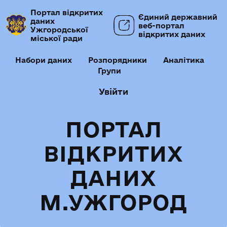
Портал відкритих
Єдиний державний
даних
веб-портал
Ужгородської
відкритих даних
міської ради
Набори даних
Розпорядники
Аналітика
Групи
Увійти
ПОРТАЛ
ВІДКРИТИХ
ДАНИХ
М.УЖГОРОД