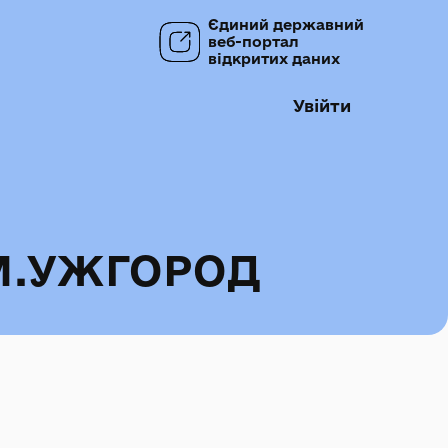
Єдиний державний
веб-портал
відкритих даних
Увійти
М.УЖГОРОД