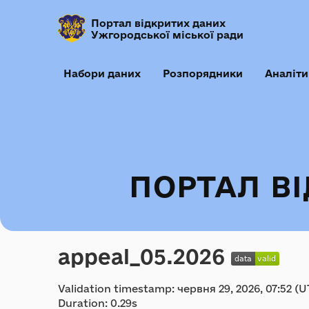
Портал відкритих даних
Ужгородської міської ради
Набори даних
Розпорядники
Аналіти
ПОРТАЛ В
appeal_05.2026
Validation timestamp: червня 29, 2026, 07:52 (U
Duration: 0.29s