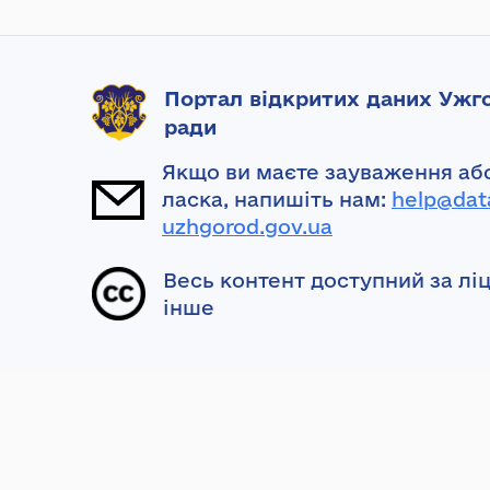
Портал відкритих даних Ужго
ради
Якщо ви маєте зауваження або
ласка, напишіть нам:
help@dat
uzhgorod.gov.ua
Весь контент доступний за лі
інше