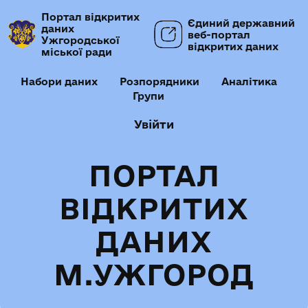
Портал відкритих
Єдиний державний
даних
веб-портал
Ужгородської
відкритих даних
міської ради
Набори даних
Розпорядники
Аналітика
Групи
Увійти
ПОРТАЛ
ВІДКРИТИХ
ДАНИХ
М.УЖГОРОД