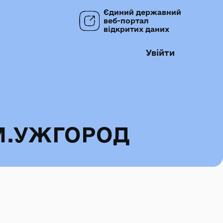
Єдиний державний
веб-портал
відкритих даних
Увійти
М.УЖГОРОД