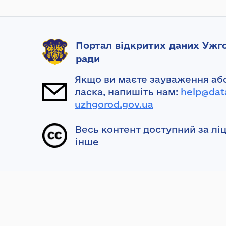
Портал відкритих даних Ужго
ради
Якщо ви маєте зауваження або
ласка, напишіть нам:
help@dat
uzhgorod.gov.ua
Весь контент доступний за лі
інше