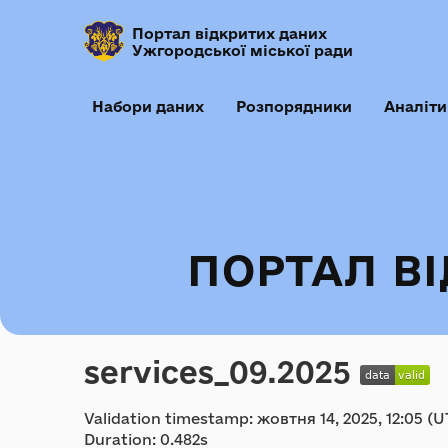
Портал відкритих даних
Ужгородської міської ради
Набори даних
Розпорядники
Аналіти
ПОРТАЛ В
services_09.2025
Validation timestamp: жовтня 14, 2025, 12:05 (U
Duration: 0.482s