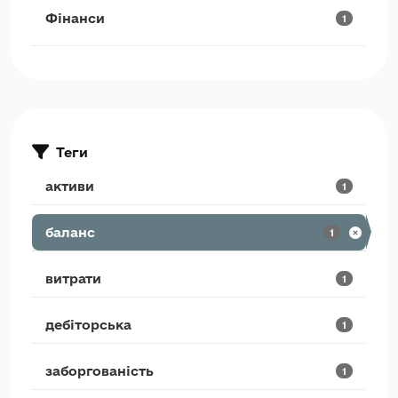
Фінанси
1
Теги
активи
1
баланс
1
витрати
1
дебіторська
1
заборгованість
1