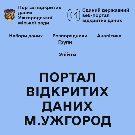
Портал відкритих
Єдиний державний
даних
веб-портал
Ужгородської
відкритих даних
міської ради
Набори даних
Розпорядники
Аналітика
Групи
Увійти
ПОРТАЛ
ВІДКРИТИХ
ДАНИХ
М.УЖГОРОД