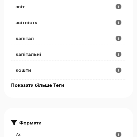
звіт
1
звітність
1
капітал
1
капітальні
1
кошти
1
Показати більше Теги
Формати
7z
1