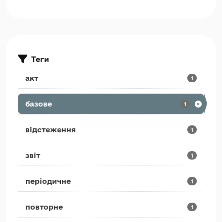
Теги
акт
1
базове
1
відстеження
1
звіт
1
періодичне
1
повторне
1