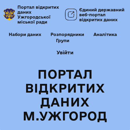
Портал відкритих
Єдиний державний
даних
веб-портал
Ужгородської
відкритих даних
міської ради
Набори даних
Розпорядники
Аналітика
Групи
Увійти
ПОРТАЛ
ВІДКРИТИХ
ДАНИХ
М.УЖГОРОД