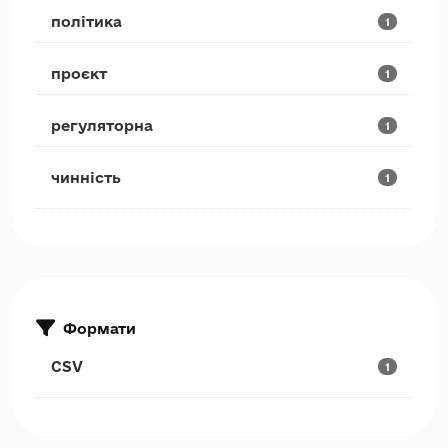
політика
1
проєкт
1
регуляторна
1
чинність
1
Формати
CSV
1