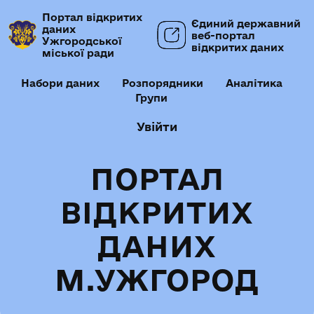
Портал відкритих
Єдиний державний
даних
веб-портал
Ужгородської
відкритих даних
міської ради
Набори даних
Розпорядники
Аналітика
Групи
Увійти
ПОРТАЛ
ВІДКРИТИХ
ДАНИХ
М.УЖГОРОД