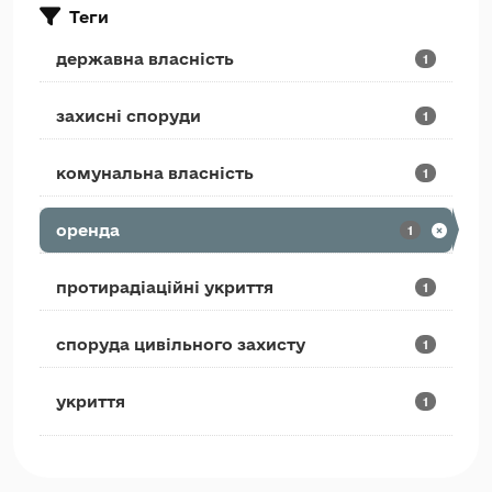
Теги
державна власність
1
захисні споруди
1
комунальна власність
1
оренда
1
протирадіаційні укриття
1
споруда цивільного захисту
1
укриття
1