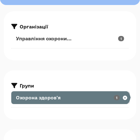
Організації
Управління охорони...
1
Групи
Охорона здоров'я
1