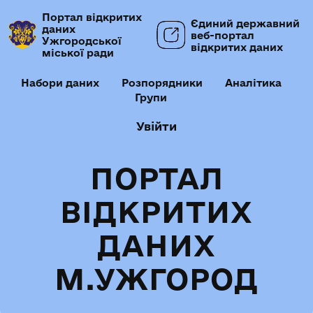
Портал відкритих
Єдиний державний
даних
веб-портал
Ужгородської
відкритих даних
міської ради
Набори даних
Розпорядники
Аналітика
Групи
Увійти
ПОРТАЛ
ВІДКРИТИХ
ДАНИХ
М.УЖГОРОД