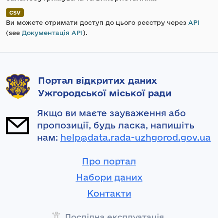
CSV
Ви можете отримати доступ до цього реєстру через
API
(see
Документація API
).
Портал відкритих даних
Ужгородської міської ради
Якщо ви маєте зауваження або
пропозиції, будь ласка, напишіть
нам:
help@data.rada-uzhgorod.gov.ua
Про портал
Набори даних
Контакти
Дослідна експлуатація