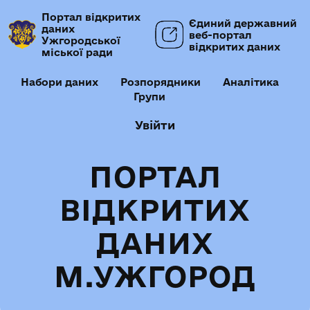
Портал відкритих
Єдиний державний
даних
веб-портал
Ужгородської
відкритих даних
міської ради
Набори даних
Розпорядники
Аналітика
Групи
Увійти
ПОРТАЛ
ВІДКРИТИХ
ДАНИХ
М.УЖГОРОД