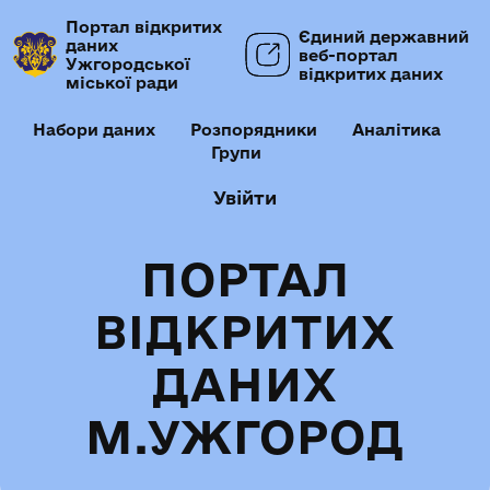
Портал відкритих
Єдиний державний
даних
веб-портал
Ужгородської
відкритих даних
міської ради
Набори даних
Розпорядники
Аналітика
Групи
Увійти
ПОРТАЛ
ВІДКРИТИХ
ДАНИХ
М.УЖГОРОД