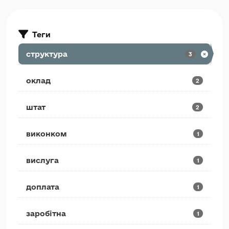
Теги
структура
3
оклад
2
штат
2
виконком
1
вислуга
1
доплата
1
заробітна
1