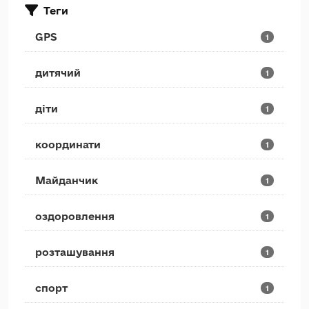
Теги
GPS
1
дитячий
1
діти
1
координати
1
Майданчик
1
оздоровлення
1
розташування
1
спорт
1