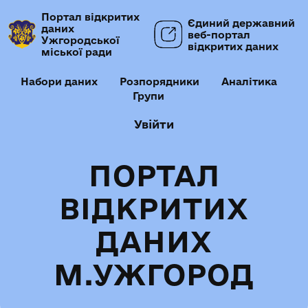
Портал відкритих
Єдиний державний
даних
веб-портал
Ужгородської
відкритих даних
міської ради
Набори даних
Розпорядники
Аналітика
Групи
Увійти
ПОРТАЛ
ВІДКРИТИХ
ДАНИХ
М.УЖГОРОД