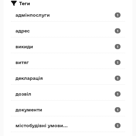
Теги
адмінпослуги
1
адрес
1
викиди
1
витяг
1
декларація
1
дозвіл
1
документи
1
містобудівні умови...
1