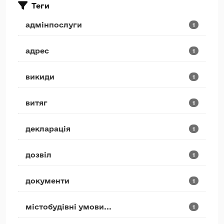
Теги
адмінпослуги
1
адрес
1
викиди
1
витяг
1
декларація
1
дозвіл
1
документи
1
містобудівні умови...
1