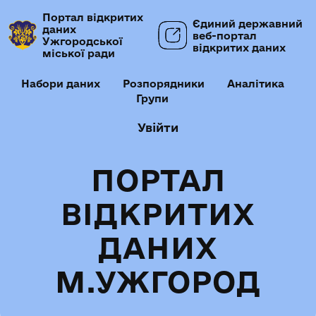
Портал відкритих
Єдиний державний
даних
веб-портал
Ужгородської
відкритих даних
міської ради
Набори даних
Розпорядники
Аналітика
Групи
Увійти
ПОРТАЛ
ВІДКРИТИХ
ДАНИХ
М.УЖГОРОД