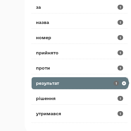
за
1
назва
1
номер
1
прийнято
1
проти
1
результат
1
рішення
1
утримався
1