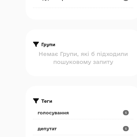
Групи
Немає Групи, які б підходили
пошуковому запиту
Теги
голосування
1
депутат
1