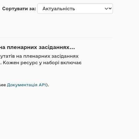
Сортувати за
на пленарних засіданнях...
путатів на пленарних засіданнях
я. Кожен ресурс у наборі включає
see
Документація API
).