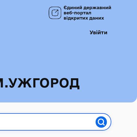
Єдиний державний
веб-портал
відкритих даних
Увійти
М.УЖГОРОД