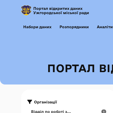
Портал відкритих даних
Ужгородської міської ради
Набори даних
Розпорядники
Аналіти
ПОРТАЛ В
Організації
Відділ по роботі з...
1