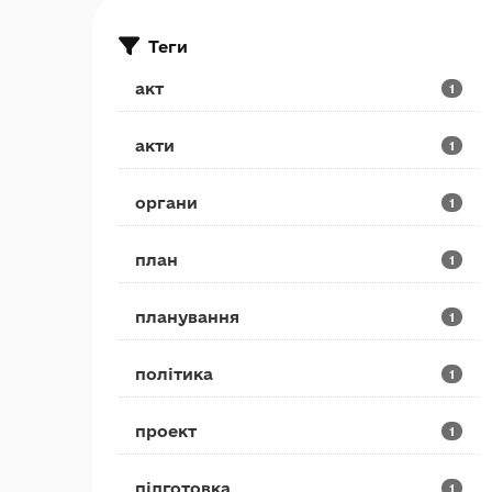
Теги
акт
1
акти
1
органи
1
план
1
планування
1
політика
1
проект
1
підготовка
1