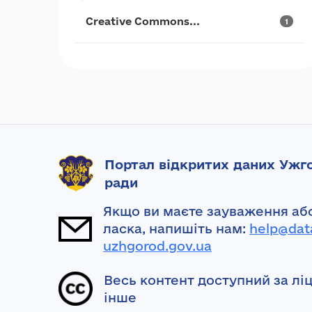
Creative Commons...
1
Портал відкритих даних Ужго
ради
Якщо ви маєте зауваження або
ласка, напишіть нам:
help@dat
uzhgorod.gov.ua
Весь контент доступний за лі
інше