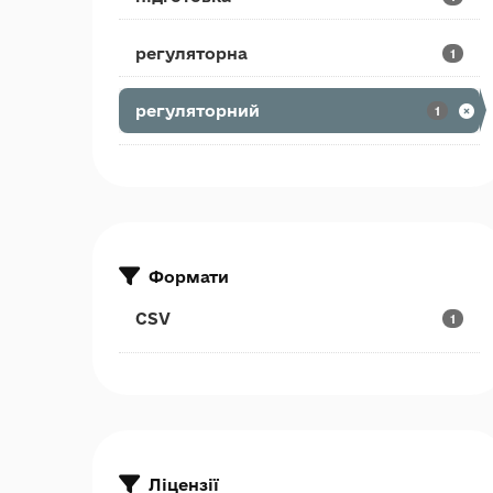
регуляторна
1
регуляторний
1
Формати
CSV
1
Ліцензії