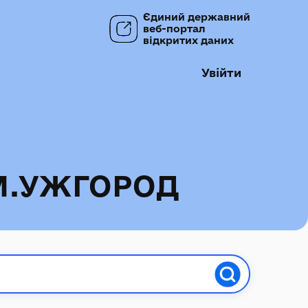
Єдиний державний
веб-портал
відкритих даних
Увійти
М.УЖГОРОД