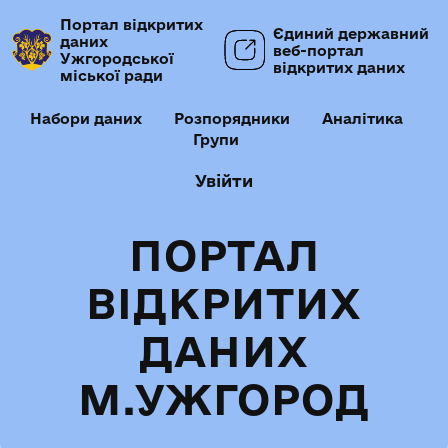
Портал відкритих
Єдиний державний
даних
веб-портал
Ужгородської
відкритих даних
міської ради
Набори даних
Розпорядники
Аналітика
Групи
Увійти
ПОРТАЛ
ВІДКРИТИХ
ДАНИХ
М.УЖГОРОД