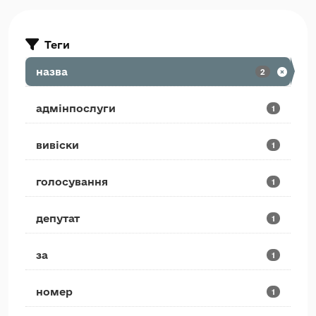
Теги
назва
2
адмінпослуги
1
вивіски
1
голосування
1
депутат
1
за
1
номер
1