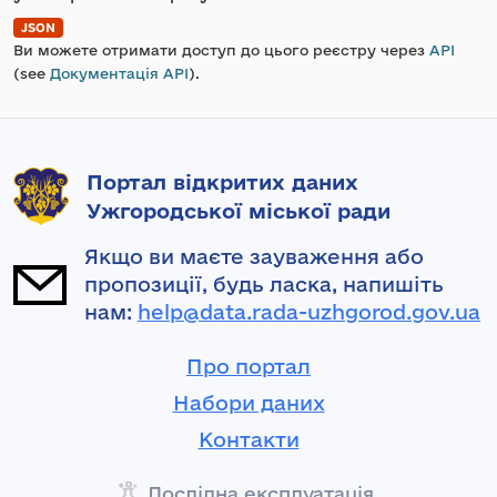
JSON
Ви можете отримати доступ до цього реєстру через
API
(see
Документація API
).
Портал відкритих даних
Ужгородської міської ради
Якщо ви маєте зауваження або
пропозиції, будь ласка, напишіть
нам:
help@data.rada-uzhgorod.gov.ua
Про портал
Набори даних
Контакти
Дослідна експлуатація