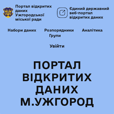
Портал відкритих
Єдиний державний
даних
веб-портал
Ужгородської
відкритих даних
міської ради
Набори даних
Розпорядники
Аналітика
Групи
Увійти
ПОРТАЛ
ВІДКРИТИХ
ДАНИХ
М.УЖГОРОД