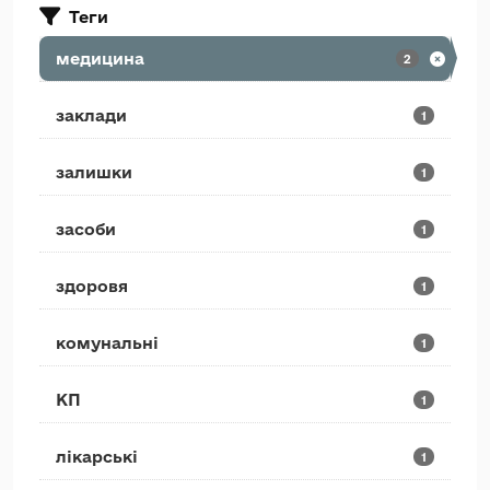
Теги
медицина
2
заклади
1
залишки
1
засоби
1
здоровя
1
комунальні
1
КП
1
лікарські
1