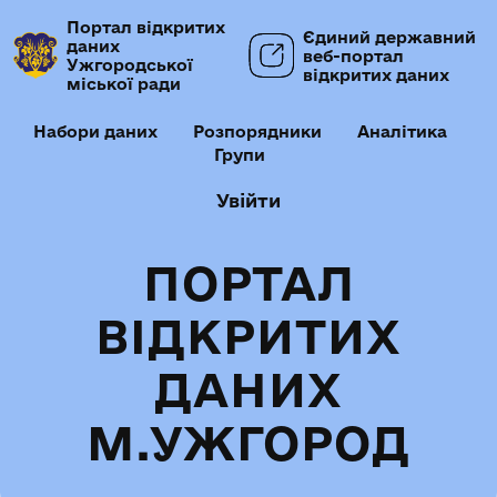
Портал відкритих
Єдиний державний
даних
веб-портал
Ужгородської
відкритих даних
міської ради
Набори даних
Розпорядники
Аналітика
Групи
Увійти
ПОРТАЛ
ВІДКРИТИХ
ДАНИХ
М.УЖГОРОД