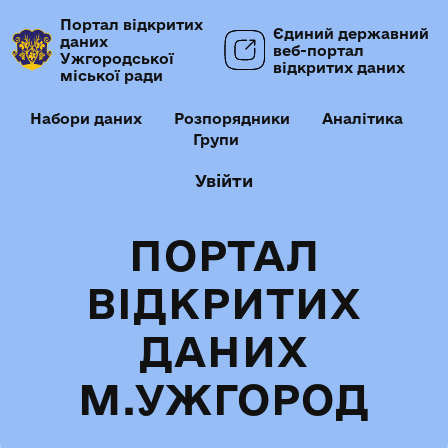
Портал відкритих
Єдиний державний
даних
веб-портал
Ужгородської
відкритих даних
міської ради
Набори даних
Розпорядники
Аналітика
Групи
Увійти
ПОРТАЛ
ВІДКРИТИХ
ДАНИХ
М.УЖГОРОД