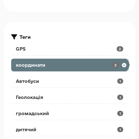
Теги
GPS
2
координати
2
Автобуси
1
Геолокація
1
громадський
1
дитячий
1