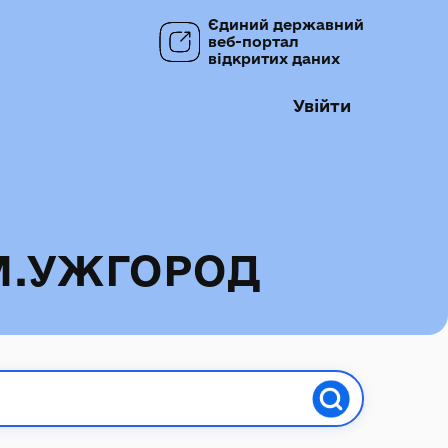
Єдиний державний
веб-портал
відкритих даних
Увійти
М.УЖГОРОД