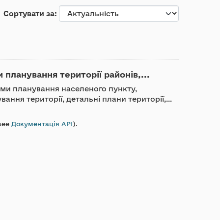
Сортувати за
планування території районів,...
хеми планування населеного пункту,
ання території, детальні плани території,...
see
Документація API
).