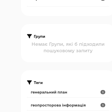
Групи
Немає Групи, які б підходили
пошуковому запиту
Теги
генеральний план
1
геопросторова інформація
1