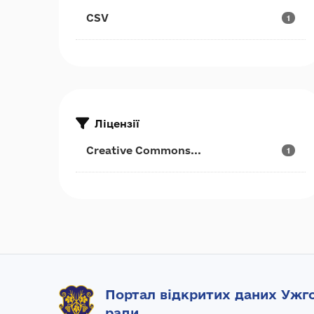
CSV
1
Ліцензії
Creative Commons...
1
Портал відкритих даних Ужго
ради