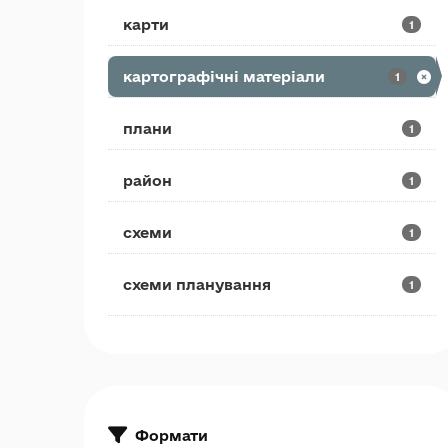
карти
1
картографічні матеріали
1
плани
1
район
1
схеми
1
схеми планування
1
Формати