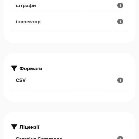
штрафи
1
інспектор
1
Формати
CSV
1
Ліцензії
Creative Commons...
1