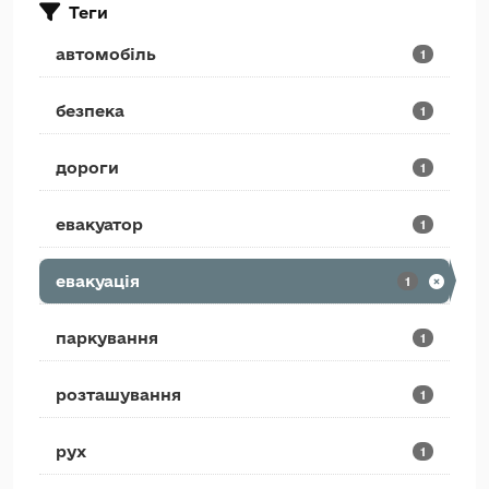
Теги
автомобіль
1
безпека
1
дороги
1
евакуатор
1
евакуація
1
паркування
1
розташування
1
рух
1