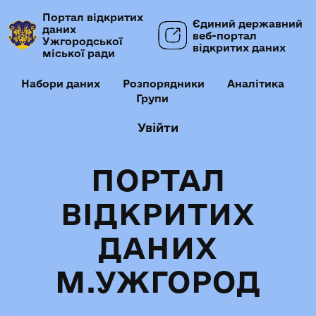
Портал відкритих
Єдиний державний
даних
веб-портал
Ужгородської
відкритих даних
міської ради
Набори даних
Розпорядники
Аналітика
Групи
Увійти
ПОРТАЛ
ВІДКРИТИХ
ДАНИХ
М.УЖГОРОД