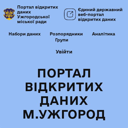
Портал відкритих
Єдиний державний
даних
веб-портал
Ужгородської
відкритих даних
міської ради
Набори даних
Розпорядники
Аналітика
Групи
Увійти
ПОРТАЛ
ВІДКРИТИХ
ДАНИХ
М.УЖГОРОД