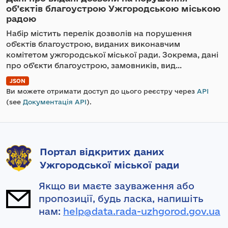
об’єктів благоустрою Ужгородською міською
радою
Набір містить перелік дозволів на порушення
об'єктів благоустрою, виданих виконавчим
комітетом ужгородської міської ради. Зокрема, дані
про об’єкти благоустрою, замовників, вид...
JSON
Ви можете отримати доступ до цього реєстру через
API
(see
Документація API
).
Портал відкритих даних
Ужгородської міської ради
Якщо ви маєте зауваження або
пропозиції, будь ласка, напишіть
нам:
help@data.rada-uzhgorod.gov.ua