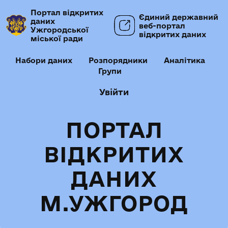
Портал відкритих
Єдиний державний
даних
веб-портал
Ужгородської
відкритих даних
міської ради
Набори даних
Розпорядники
Аналітика
Групи
Увійти
ПОРТАЛ
ВІДКРИТИХ
ДАНИХ
М.УЖГОРОД