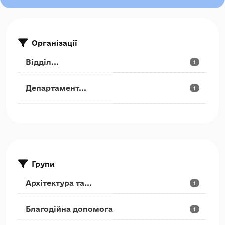
Організації
Відділ...
1
Департамент...
1
Групи
Архітектура та...
1
Благодійна допомога
1