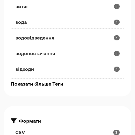
витяг
1
вода
1
водовідведення
1
водопостачання
1
відходи
1
Показати більше Теги
Формати
CSV
3