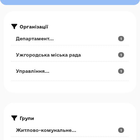
Організації
Департамент...
1
Ужгородська міська рада
1
Управління...
1
Групи
Житлово-комунальне...
1