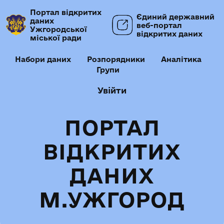
Портал відкритих
Єдиний державний
даних
веб-портал
Ужгородської
відкритих даних
міської ради
Набори даних
Розпорядники
Аналітика
Групи
Увійти
ПОРТАЛ
ВІДКРИТИХ
ДАНИХ
М.УЖГОРОД