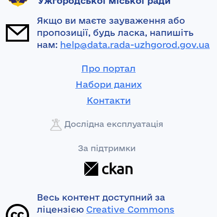
Ужгородської міської ради
Якщо ви маєте зауваження або
пропозиції, будь ласка, напишіть
нам:
help@data.rada-uzhgorod.gov.ua
Про портал
Набори даних
Контакти
Дослідна експлуатація
За підтримки
Весь контент доступний за
ліцензією
Creative Commons