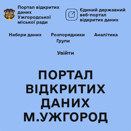
Портал відкритих
Єдиний державний
даних
веб-портал
Ужгородської
відкритих даних
міської ради
Набори даних
Розпорядники
Аналітика
Групи
Увійти
ПОРТАЛ
ВІДКРИТИХ
ДАНИХ
М.УЖГОРОД