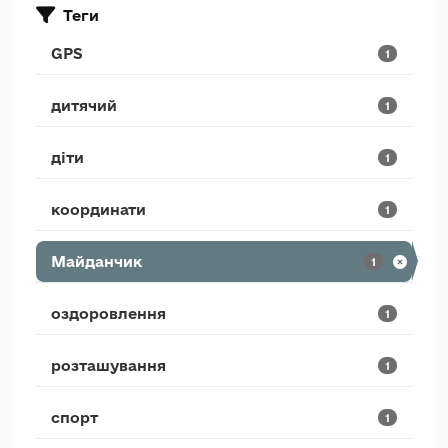
Теги
GPS
1
дитячий
1
діти
1
координати
1
Майданчик
1
оздоровлення
1
розташування
1
спорт
1