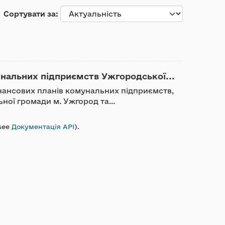
Сортувати за
унальних підприємств Ужгородської...
нансових планів комунальних підприємств,
ної громади м. Ужгород та...
see
Документація API
).