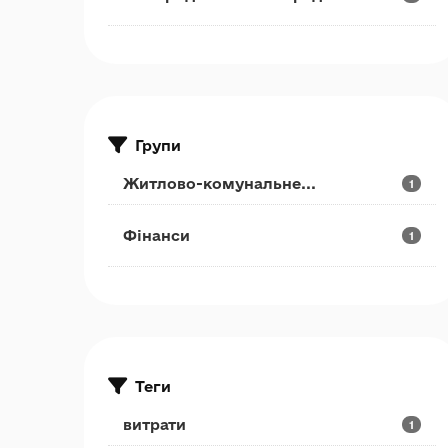
Групи
Житлово-комунальне...
1
Фінанси
1
Теги
витрати
1