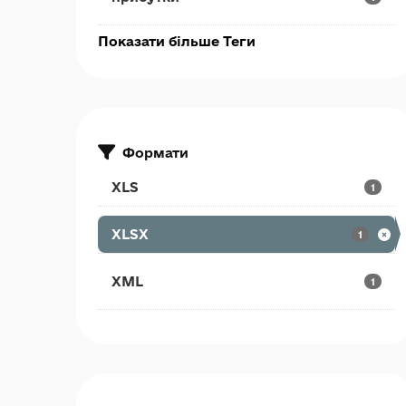
Показати більше Теги
Формати
XLS
1
XLSX
1
XML
1