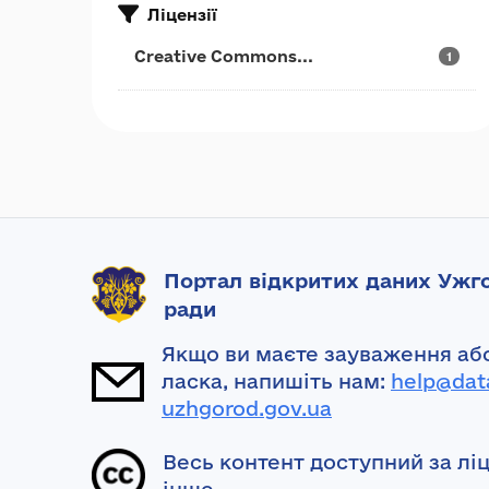
Ліцензії
Creative Commons...
1
Портал відкритих даних Ужго
ради
Якщо ви маєте зауваження або
ласка, напишіть нам:
help@dat
uzhgorod.gov.ua
Весь контент доступний за лі