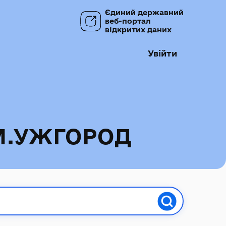
Єдиний державний
веб-портал
відкритих даних
Увійти
М.УЖГОРОД