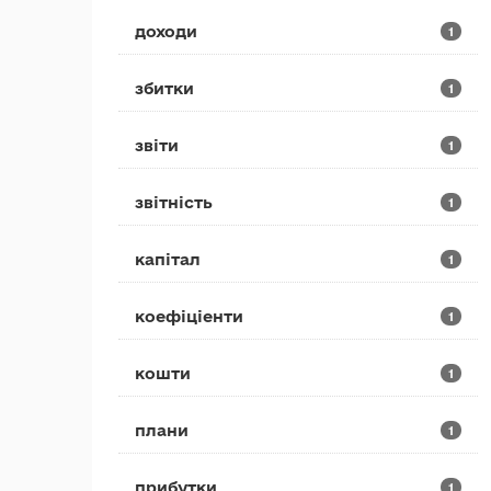
доходи
1
збитки
1
звіти
1
звітність
1
капітал
1
коефіціенти
1
кошти
1
плани
1
прибутки
1