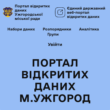
Портал відкритих
Єдиний державний
даних
веб-портал
Ужгородської
відкритих даних
міської ради
Набори даних
Розпорядники
Аналітика
Групи
Увійти
ПОРТАЛ
ВІДКРИТИХ
ДАНИХ
М.УЖГОРОД