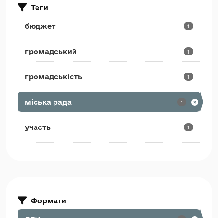
Теги
бюджет
1
громадський
1
громадськість
1
міська рада
1
участь
1
Формати