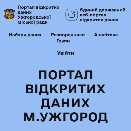
Портал відкритих
Єдиний державний
даних
веб-портал
Ужгородської
відкритих даних
міської ради
Набори даних
Розпорядники
Аналітика
Групи
Увійти
ПОРТАЛ
ВІДКРИТИХ
ДАНИХ
М.УЖГОРОД