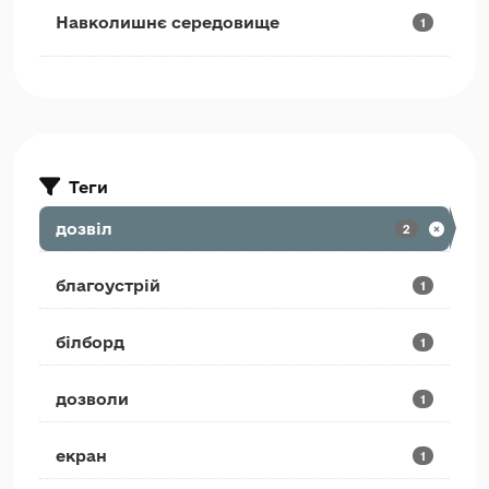
Навколишнє середовище
1
Теги
дозвіл
2
благоустрій
1
білборд
1
дозволи
1
екран
1