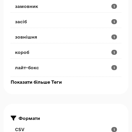
замовник
1
засіб
1
зовнішня
1
короб
1
лайт-бокс
1
Показати більше Теги
Формати
CSV
1