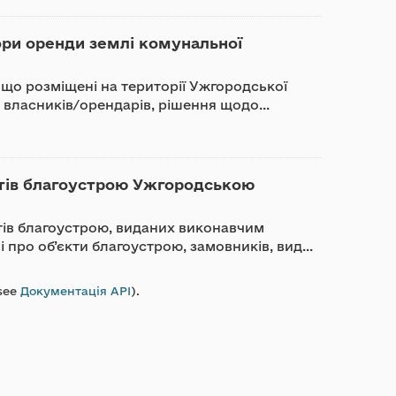
ори оренди землі комунальної
, що розміщені на території Ужгородської
, власників/орендарів, рішення щодо...
ктів благоустрою Ужгородською
ктів благоустрою, виданих виконавчим
 про об’єкти благоустрою, замовників, вид...
see
Документація API
).