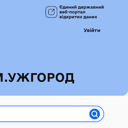
Єдиний державний
веб-портал
відкритих даних
Увійти
М.УЖГОРОД