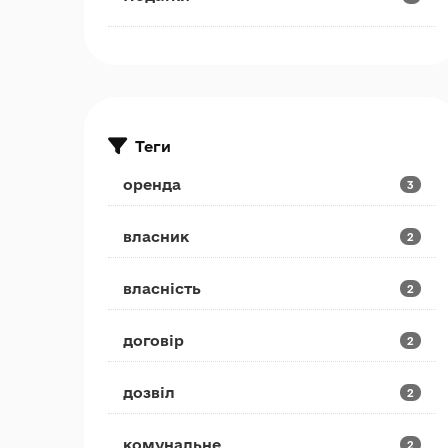
Теги
оренда
3
власник
2
власність
2
договір
2
дозвіл
2
комунальне
2