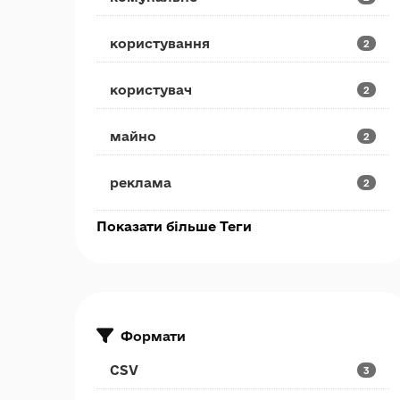
користування
2
користувач
2
майно
2
реклама
2
Показати більше Теги
Формати
CSV
3