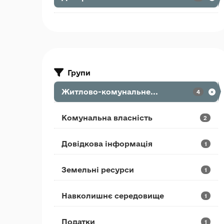
Групи
Житлово-комунальне...
4
Комунальна власність
2
Довідкова інформація
1
Земельні ресурси
1
Навколишнє середовище
1
Податки
1