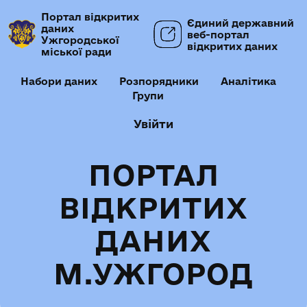
Портал відкритих
Єдиний державний
даних
веб-портал
Ужгородської
відкритих даних
міської ради
Набори даних
Розпорядники
Аналітика
Групи
Увійти
ПОРТАЛ
ВІДКРИТИХ
ДАНИХ
М.УЖГОРОД