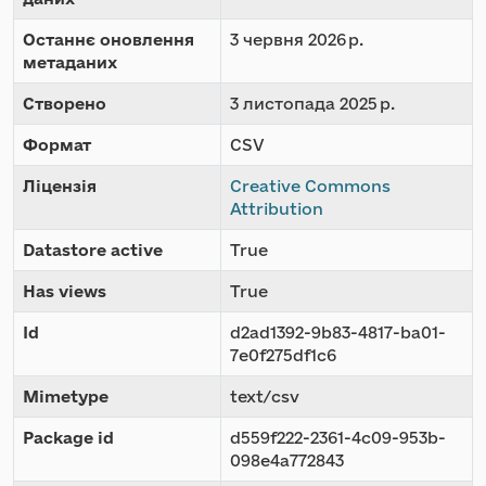
Останнє оновлення
3 червня 2026 р.
метаданих
Створено
3 листопада 2025 р.
Формат
CSV
Ліцензія
Creative Commons
Attribution
Datastore active
True
Has views
True
Id
d2ad1392-9b83-4817-ba01-
7e0f275df1c6
Mimetype
text/csv
Package id
d559f222-2361-4c09-953b-
098e4a772843