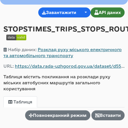
Завантажити
API даних
STOPSTIMES_TRIPS_STOPS_ROUT
Набір даних:
Розклад руху міського електричного
та автомобільного транспорту
URL:
https://data.rada-uzhgorod.gov.ua/dataset/d559f222-2361-4c09-953b-098e4a772843/resource/d2ad1392-9b83-4817-ba01-7e0f275df1c6/download/stopstimes_trips_stops_routers_calendar_2026_06_01.csv
Таблиця містить покликання на розклади руху
міських автобусних маршрутів загального
користування
Таблиця
Повноекранний режим
Вставити