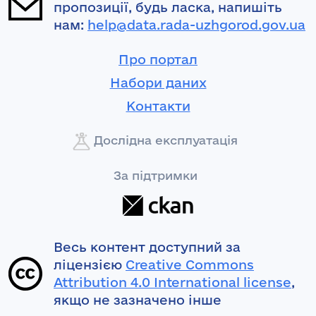
пропозиції, будь ласка, напишіть
нам:
help@data.rada-uzhgorod.gov.ua
Про портал
Набори даних
Контакти
Дослідна експлуатація
За підтримки
Весь контент доступний за
ліцензією
Creative Commons
Attribution 4.0 International license
,
якщо не зазначено інше