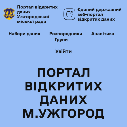
Портал відкритих
Єдиний державний
даних
веб-портал
Ужгородської
відкритих даних
міської ради
Набори даних
Розпорядники
Аналітика
Групи
Увійти
ПОРТАЛ
ВІДКРИТИХ
ДАНИХ
М.УЖГОРОД