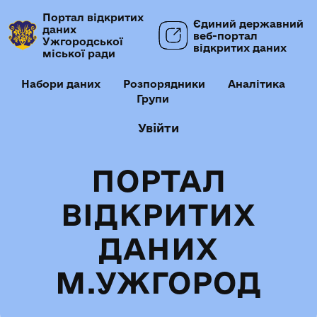
Портал відкритих
Єдиний державний
даних
веб-портал
Ужгородської
відкритих даних
міської ради
Набори даних
Розпорядники
Аналітика
Групи
Увійти
ПОРТАЛ
ВІДКРИТИХ
ДАНИХ
М.УЖГОРОД