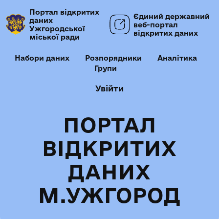
Портал відкритих
Єдиний державний
даних
веб-портал
Ужгородської
відкритих даних
міської ради
Набори даних
Розпорядники
Аналітика
Групи
Увійти
ПОРТАЛ
ВІДКРИТИХ
ДАНИХ
М.УЖГОРОД