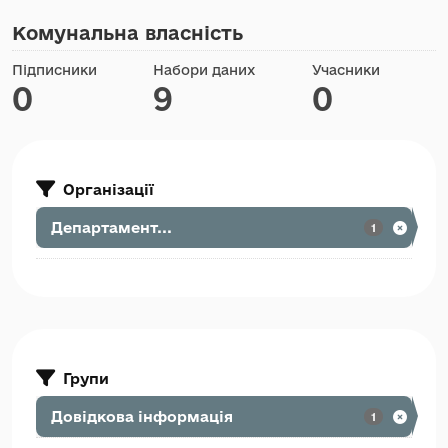
Комунальна власність
Підписники
Набори даних
Учасники
0
9
0
Організації
Департамент...
1
Групи
Довідкова інформація
1