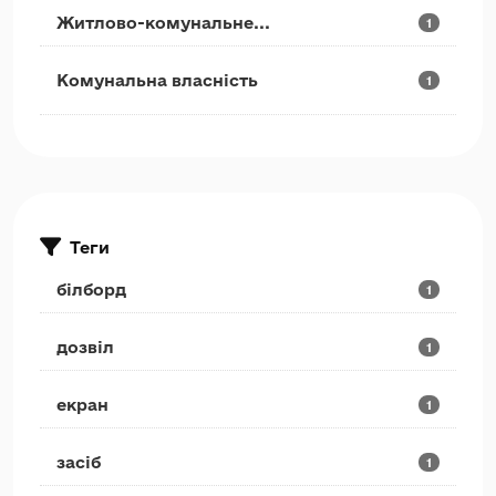
Житлово-комунальне...
1
Комунальна власність
1
Теги
білборд
1
дозвіл
1
екран
1
засіб
1