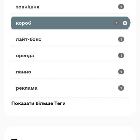
зовнішня
1
короб
1
лайт-бокс
1
оренда
1
панно
1
реклама
1
Показати більше Теги