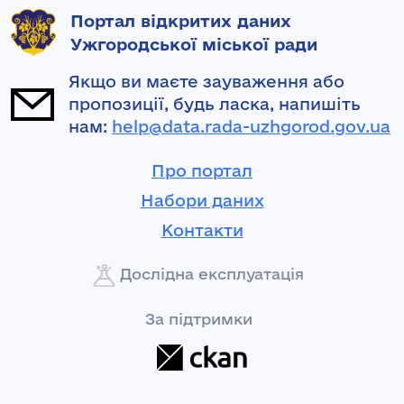
Портал відкритих даних
Ужгородської міської ради
Якщо ви маєте зауваження або
пропозиції, будь ласка, напишіть
нам:
help@data.rada-uzhgorod.gov.ua
Про портал
Набори даних
Контакти
Дослідна експлуатація
За підтримки