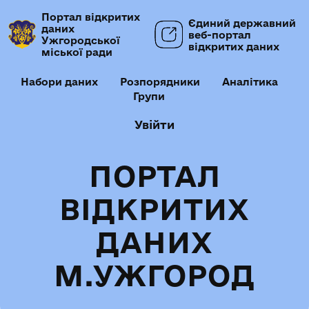
Портал відкритих
Єдиний державний
даних
веб-портал
Ужгородської
відкритих даних
міської ради
Набори даних
Розпорядники
Аналітика
Групи
Увійти
ПОРТАЛ
ВІДКРИТИХ
ДАНИХ
М.УЖГОРОД