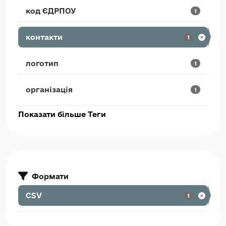
код ЄДРПОУ
1
контакти
1
логотип
1
організація
1
Показати більше Теги
Формати
CSV
1