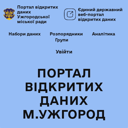
Портал відкритих
Єдиний державний
даних
веб-портал
Ужгородської
відкритих даних
міської ради
Набори даних
Розпорядники
Аналітика
Групи
Увійти
ПОРТАЛ
ВІДКРИТИХ
ДАНИХ
М.УЖГОРОД