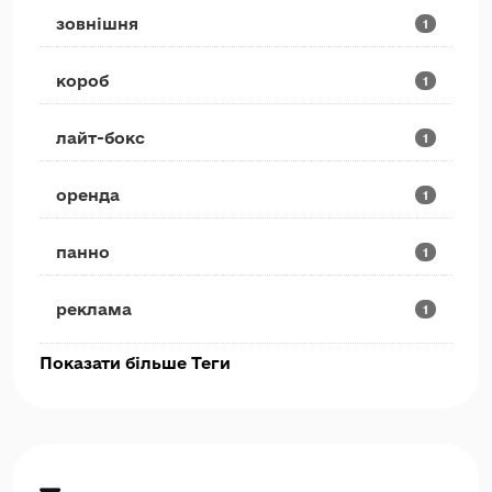
зовнішня
1
короб
1
лайт-бокс
1
оренда
1
панно
1
реклама
1
Показати більше Теги