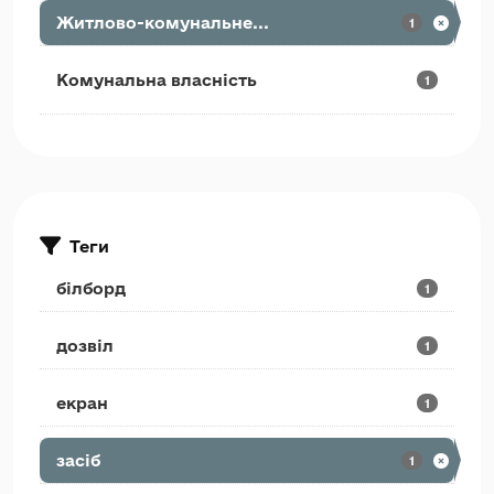
Житлово-комунальне...
1
Комунальна власність
1
Теги
білборд
1
дозвіл
1
екран
1
засіб
1